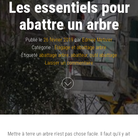
Les essentiels pour
abattre un arbre
Publié le
26 février 2019
par
Edmee Metivier
Catégorie :
Élagage et abattage arbre
Étiqueté
abattage arbre
,
abatteur
,
outil abattage
Laisser un commentaire
Mettre à terre un arbre n’est pas chose facile. Il faut qu’il y ait