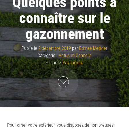
Quelques points à
connaître sur le
gazonnement
Publié le
2 décembre 2019
par
Edmee Metivier
Catégorie :
Actus et Conseils
Étiqueté
Paysagiste
Pour orner votre extérieur, vous disposez de nombreuses