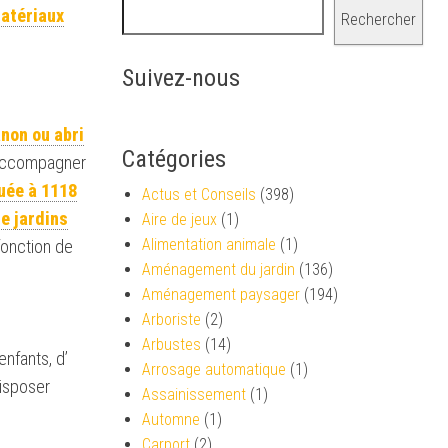
atériaux
Rechercher
Suivez-nous
non ou abri
Catégories
s accompagner
tuée à 1118
Actus et Conseils
(398)
e jardins
Aire de jeux
(1)
Alimentation animale
(1)
fonction de
Aménagement du jardin
(136)
Aménagement paysager
(194)
Arboriste
(2)
Arbustes
(14)
enfants, d’
Arrosage automatique
(1)
disposer
Assainissement
(1)
Automne
(1)
Carport
(2)