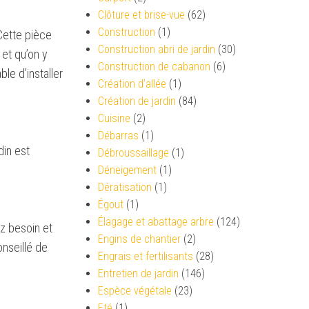
Clôture et brise-vue
(62)
Construction
(1)
 Cette pièce
Construction abri de jardin
(30)
 et qu’on y
Construction de cabanon
(6)
le d’installer
Création d’allée
(1)
Création de jardin
(84)
Cuisine
(2)
Débarras
(1)
din est
Débroussaillage
(1)
Déneigement
(1)
Dératisation
(1)
Égout
(1)
Élagage et abattage arbre
(124)
ez besoin et
Engins de chantier
(2)
onseillé de
Engrais et fertilisants
(28)
Entretien de jardin
(146)
Espèce végétale
(23)
Eté
(1)