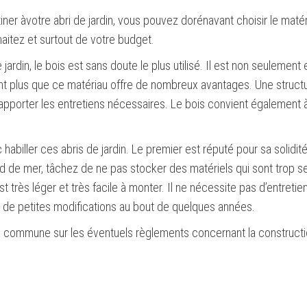
tiner
à
votre abri de jardin, vous pouvez dorénavant choisir le matér
aitez et surtout de votre budget.
din, le bois est sans doute le plus utilisé. Il est non seulement 
tant plus que ce matériau offre de nombreux avantages. Une struct
’y apporter les entretiens nécessaires. Le bois convient également 
vc habiller ces abris de jardin. Le premier est réputé pour sa solidit
d de mer, tâchez de ne pas stocker des matériels qui sont trop s
t très léger et très facile à monter. Il ne nécessite pas d’entretien 
ir de petites modifications au bout de quelques années.
 la commune sur les éventuels règlements concernant la construct