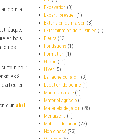
Excavation
(3)
i
au pour la
Expert forestier
(1)
Extension de maison
(3)
esthétique,
Extermination de nuisibles
(1)
ure en bois
Fleurs
(12)
Fondations
(1)
à toutes
Formation
(1)
Gazon
(31)
é surtout pour
Hiver
(5)
ensibles à
La faune du jardin
(3)
particulier.
Location de benne
(1)
Maître d'œuvre
(1)
Matériel agricole
(1)
ion d’un
abri
Matériels de jardin
(28)
Menuiserie
(1)
Mobilier de jardin
(23)
Non classé
(73)