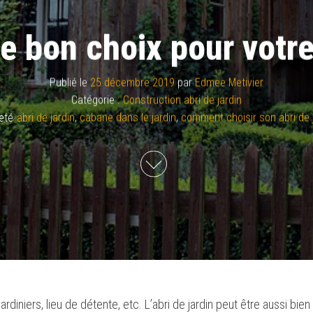
e bon choix pour votre
Publié le
25 décembre 2019
par
Edmee Metivier
Catégorie :
Construction abri de jardin
eté
abri de jardin
,
cabane dans le jardin
,
comment choisir son abri de 
ardiniers, lieu de détente, etc.
L’abri de jardin peut être aussi bien