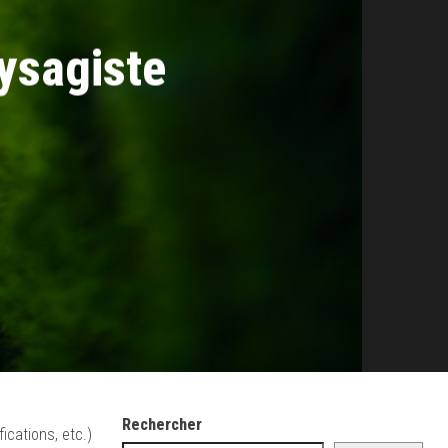
aysagiste
Rechercher
ications, etc.)