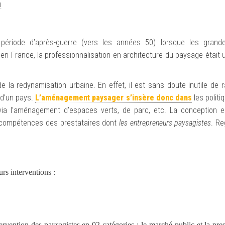
!
période d’après-guerre (vers les années 50) lorsque les gran
’en France, la professionnalisation en architecture du paysage était
 la redynamisation urbaine. En effet, il est sans doute inutile de r
 d’un pays.
L’aménagement paysager s’insère donc dans
les politi
és via l’aménagement d’espaces verts, de parc, etc. La conception 
 compétences des prestataires dont
les entrepreneurs paysagistes
. R
rs interventions :
ervention des paysagistes en 02 catégories : le marché public et la pres