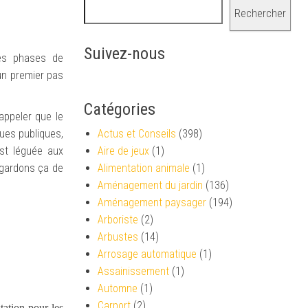
Rechercher
Suivez-nous
des phases de
 un premier pas
Catégories
appeler que le
ques publiques,
Actus et Conseils
(398)
est léguée aux
Aire de jeux
(1)
egardons ça de
Alimentation animale
(1)
Aménagement du jardin
(136)
Aménagement paysager
(194)
Arboriste
(2)
Arbustes
(14)
Arrosage automatique
(1)
Assainissement
(1)
Automne
(1)
Carport
(2)
tation pour les