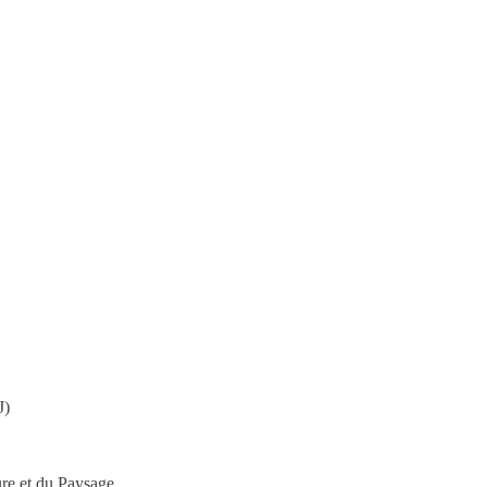
J)
ure et du
P
aysage