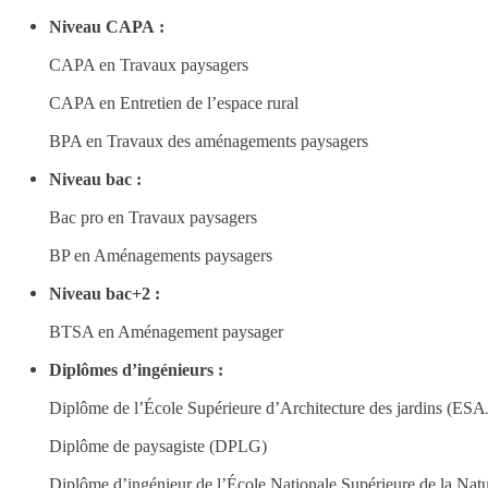
Niveau CAPA :
CAPA en
Tr
avaux paysagers
CAPA en
E
ntretien de l’espace rural
BPA en
Tr
avaux des aménagements paysagers
Niveau bac :
Bac pro en Travaux paysagers
BP en Aménagements paysagers
Niveau bac+2 :
BTSA
en A
ménagement paysager
Diplômes d’ingénieurs :
Diplôme de
l’École
S
upérieure d’
A
rchitecture des jardins (ESA
Diplôme de paysagiste (DPLG)
Diplôme d’ingénieur de l’École
N
ationale
S
upérieure de la
N
at