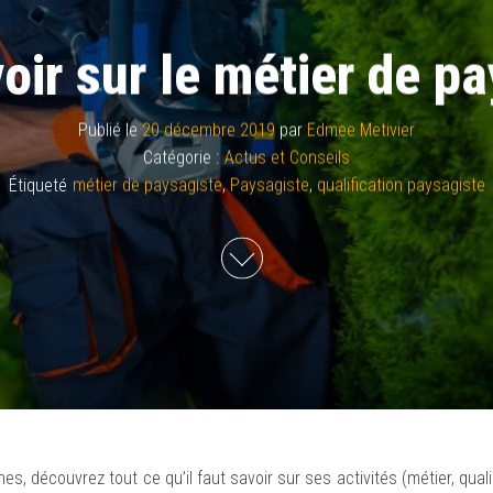
oir sur le métier de p
Publié le
20 décembre 2019
par
Edmee Metivier
Catégorie :
Actus et Conseils
Étiqueté
métier de paysagiste
,
Paysagiste
,
qualification paysagiste
s, découvrez tout ce qu’il faut savoir sur ses activités (métier, qualif