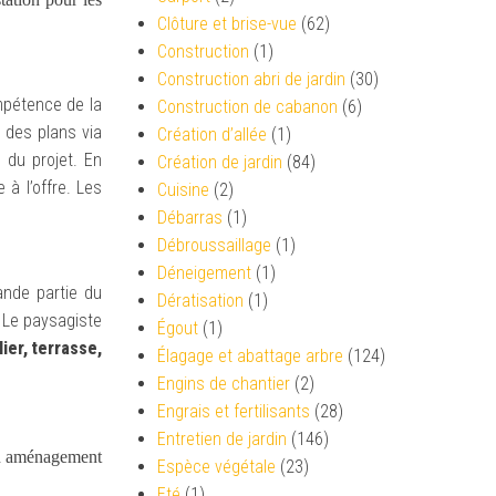
Clôture et brise-vue
(62)
Construction
(1)
Construction abri de jardin
(30)
ompétence de la
Construction de cabanon
(6)
e des plans via
Création d’allée
(1)
 du projet. En
Création de jardin
(84)
à l’offre. Les
Cuisine
(2)
Débarras
(1)
Débroussaillage
(1)
Déneigement
(1)
ande partie du
Dératisation
(1)
. Le paysagiste
Égout
(1)
lier, terrasse,
Élagage et abattage arbre
(124)
Engins de chantier
(2)
Engrais et fertilisants
(28)
Entretien de jardin
(146)
 en aménagement
Espèce végétale
(23)
Eté
(1)