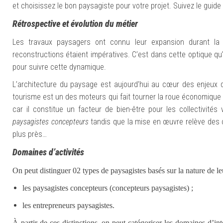
et choisissez le bon paysagiste pour votre projet. Suivez le guide 
Ré
trospective et évolution du métier
Les travaux paysagers ont connu leur expansion durant la 
reconstructions étaient impératives. C’est dans cette optique qu
pour suivre cette dynamique.
L’architecture du paysage est aujourd’hui au cœur des enjeux de
tourisme est un des moteurs qui fait tourner la roue économique
car il constitue un facteur de bien-être pour les collectivit
paysagistes concepteurs
tandis que la mise en œuvre relève des
plus près…
Domaines d’activités
On peut distinguer 02 types de paysagistes basés sur la nature de leu
les paysagistes concepteurs (concepteurs paysagistes) ;
les entrepreneurs paysagistes.
À partir de ces distinctions, on peut catégoriser les domaines d’int