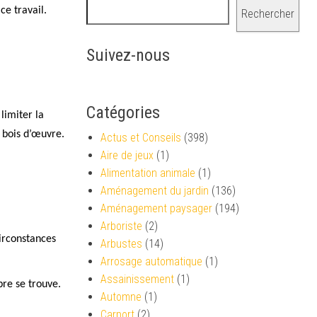
ce travail.
Rechercher
Suivez-nous
Catégories
limiter la
 bois d’œuvre.
Actus et Conseils
(398)
Aire de jeux
(1)
Alimentation animale
(1)
Aménagement du jardin
(136)
Aménagement paysager
(194)
Arboriste
(2)
circonstances
Arbustes
(14)
Arrosage automatique
(1)
Assainissement
(1)
bre se trouve.
Automne
(1)
Carport
(2)