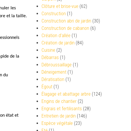
Clôture et brise-vue
(62)
muler les
Construction
(1)
e et la taille.
Construction abri de jardin
(30)
Construction de cabanon
(6)
Création d’allée
(1)
fessionnels
Création de jardin
(84)
Cuisine
(2)
apide de la
Débarras
(1)
Débroussaillage
(1)
Déneigement
(1)
on du
Dératisation
(1)
Égout
(1)
Élagage et abattage arbre
(124)
Engins de chantier
(2)
Engrais et fertilisants
(28)
on état et
Entretien de jardin
(146)
Espèce végétale
(23)
Eté
(1)