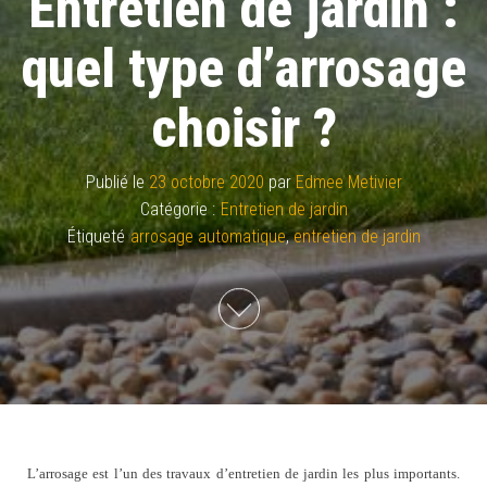
Entretien de jardin :
quel type d’arrosage
choisir ?
Publié le
23 octobre 2020
par
Edmee Metivier
Catégorie :
Entretien de jardin
Étiqueté
arrosage automatique
,
entretien de jardin
L’arrosage est l’un des travaux d’entretien de jardin les plus importants.