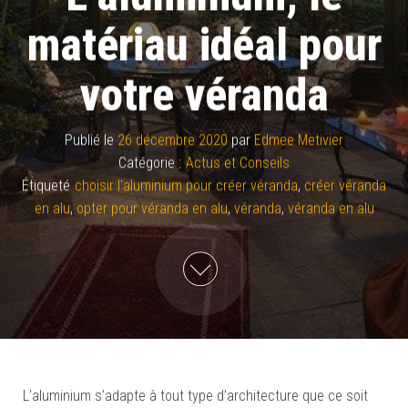
matériau idéal pour
votre véranda
Publié le
26 décembre 2020
par
Edmee Metivier
Catégorie :
Actus et Conseils
Étiqueté
choisir l'aluminium pour créer véranda
,
créer véranda
en alu
,
opter pour véranda en alu
,
véranda
,
véranda en alu
L’aluminium s’adapte à tout type d’architecture que ce soit