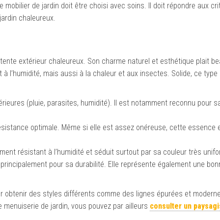
le mobilier de jardin doit être choisi avec soins. Il doit répondre aux cr
jardin chaleureux.
tente extérieur chaleureux. Son charme naturel et esthétique plait b
 à l’humidité, mais aussi à la chaleur et aux insectes. Solide, ce type
térieures (pluie, parasites, humidité). Il est notamment reconnu pour s
e résistance optimale. Même si elle est assez onéreuse, cette essence
rement résistant à l’humidité et séduit surtout par sa couleur très unifo
 principalement pour sa durabilité. Elle représente également une bon
pour obtenir des styles différents comme des lignes épurées et modern
 menuiserie de jardin, vous pouvez par ailleurs
consulter un paysagi