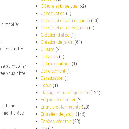
Clôture et brise-vue
(62)
Construction
(1)
Construction abri de jardin
(30)
un mobilier
Construction de cabanon
(6)
Création d’allée
(1)
e
Création de jardin
(84)
tance aux UV.
Cuisine
(2)
Débarras
(1)
Débroussaillage
(1)
ise au mobilier
Déneigement
(1)
tée vous offre
Dératisation
(1)
Égout
(1)
Élagage et abattage arbre
(124)
Engins de chantier
(2)
effet une
Engrais et fertilisants
(28)
tamment grâce
Entretien de jardin
(146)
Espèce végétale
(23)
Eté
(1)