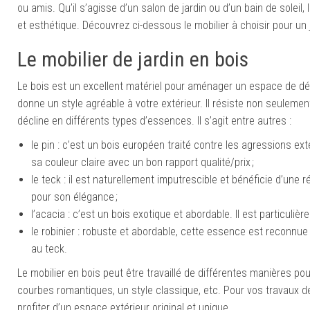
ou amis. Qu’il s’agisse d’un salon de jardin ou d’un bain de soleil, 
et esthétique. Découvrez ci-dessous le mobilier à choisir pour un 
Le mobilier de jardin en bois
Le bois est un excellent matériel pour aménager un espace de dé
donne un style agréable à votre extérieur. Il résiste non seulement
décline en différents types d’essences. Il s’agit entre autres :
le pin : c’est un bois européen traité contre les agressions ex
sa couleur claire avec un bon rapport qualité/prix ;
le teck : il est naturellement imputrescible et bénéficie d’un
pour son élégance ;
l’acacia : c’est un bois exotique et abordable. Il est particuliè
le robinier : robuste et abordable, cette essence est reconnue
au teck.
Le mobilier en bois peut être travaillé de différentes manières 
courbes romantiques, un style classique, etc. Pour vos travaux de
profiter d’un espace extérieur original et unique.