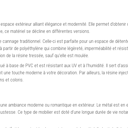
space extérieur alliant élégance et modernité. Elle permet d’obtenir 
re, ce matériel se décline en différentes versions.
le cannage traditionnel. Celle-ci est parfaite pour un espace de détent
à partir de polyéthylène qui combine légèreté, imperméabilité et résis
ion de la résine tressée, sauf qu’elle est moulée.
itué à base de PVC et est résistant aux UV et à l’humidité. Il sert d’ass
nt une touche moderne à votre décoration. Par ailleurs, la résine injec
s et coloris.
r une ambiance moderne ou romantique en extérieur. Le métal est en 
bustesse. Ce type de mobilier est doté d’une longue durée de vie no