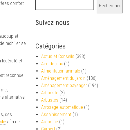
itères confort
Rechercher
Suivez-nous
eaucoup et
 de mobilier se
Catégories
Actus et Conseils
(398)
a légèreté et
Aire de jeux
(1)
Alimentation animale
(1)
 est reconnue
Aménagement du jardin
(136)
Aménagement paysager
(194)
rme ;
Arboriste
(2)
ne alternative
Arbustes
(14)
Arrosage automatique
(1)
es, des
Assainissement
(1)
ste
afin de
Automne
(1)
Carport
(2)