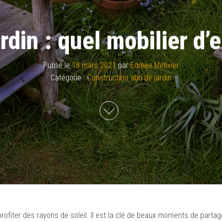
din : quel mobilier d’e
Publié le
18 mars 2021
par
Edmee Metivier
Catégorie :
Construction abri de jardin
r profiter des rayons de soleil. Il est la clé de beaux moments de partag