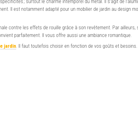
pécificités ; surtout le charme intemporel du métal. Il s’agit de l’alum
ilement. Il est notamment adapté pour un mobilier de jardin au design m
male contre les effets de rouille grâce à son revêtement. Par ailleurs, 
onvient parfaitement. Il vous offre aussi une ambiance romantique.
e jardin
. Il faut toutefois choisir en fonction de vos goûts et besoins.