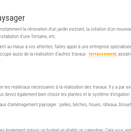
aysager
tamment la rénovation d’un jardin existant, la création d’un nouveau 
’installation d’une fontaine, etc.
t au mieux à vos attentes, faites appel à une entreprise spécialisée
occupe aussi de la réalisation d’autres travaux :
terrassement
, assai
es matériaux nécessaires à la réalisation des travaux. Il y a par e
s devez également bien choisir les plantes et le système d’irrigation.
avaux d’aménagement paysager : pelles, bêches, houes, râteaux, brouet
ez également prévoir un budget et établir un calendrier. Cela vous aide