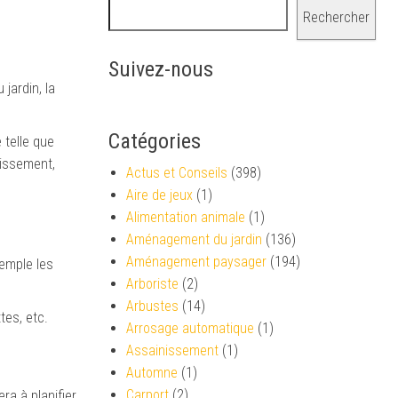
Rechercher
Suivez-nous
jardin, la
Catégories
 telle que
nissement,
Actus et Conseils
(398)
Aire de jeux
(1)
Alimentation animale
(1)
Aménagement du jardin
(136)
Aménagement paysager
(194)
xemple les
Arboriste
(2)
Arbustes
(14)
tes, etc.
Arrosage automatique
(1)
Assainissement
(1)
Automne
(1)
Carport
(2)
ra à planifier