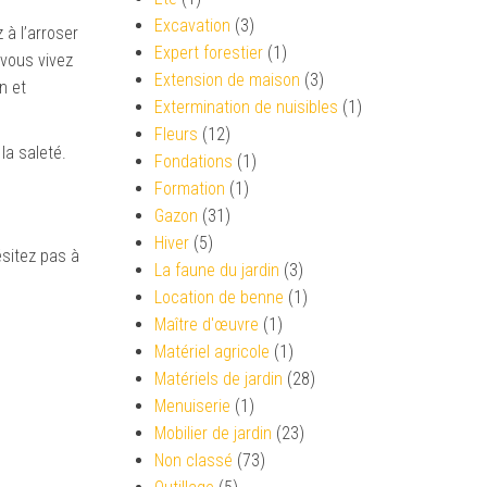
Excavation
(3)
z à
l’arroser
Expert forestier
(1)
 vous vivez
Extension de maison
(3)
n et
Extermination de nuisibles
(1)
Fleurs
(12)
la saleté.
Fondations
(1)
Formation
(1)
Gazon
(31)
Hiver
(5)
ésitez pas à
La faune du jardin
(3)
Location de benne
(1)
Maître d'œuvre
(1)
Matériel agricole
(1)
Matériels de jardin
(28)
Menuiserie
(1)
Mobilier de jardin
(23)
Non classé
(73)