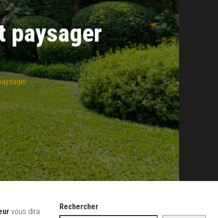
t paysager
paysager
Rechercher
eur
vous dira