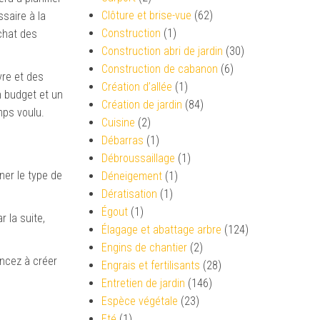
Clôture et brise-vue
(62)
saire à la
Construction
(1)
achat des
Construction abri de jardin
(30)
Construction de cabanon
(6)
vre et des
Création d’allée
(1)
 budget et un
Création de jardin
(84)
mps voulu.
Cuisine
(2)
Débarras
(1)
Débroussaillage
(1)
er le type de
Déneigement
(1)
Dératisation
(1)
Égout
(1)
r la suite,
Élagage et abattage arbre
(124)
Engins de chantier
(2)
ncez à créer
Engrais et fertilisants
(28)
Entretien de jardin
(146)
Espèce végétale
(23)
Eté
(1)