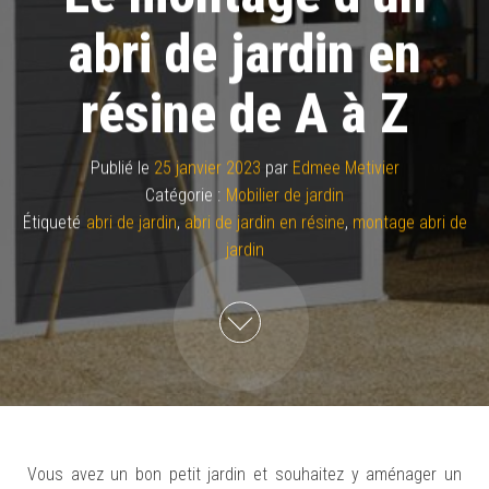
abri de jardin en
résine de A à Z
Publié le
25 janvier 2023
par
Edmee Metivier
Catégorie :
Mobilier de jardin
Étiqueté
abri de jardin
,
abri de jardin en résine
,
montage abri de
jardin
Vous avez un bon petit jardin et souhaitez y aménager un