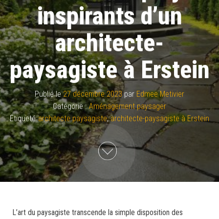
inspirants d’un
architecte-
paysagiste à Erstein
Publié le
27 décembre 2023
par
Edmee Metivier
Catégorie :
Aménagement paysager
Étiqueté
architecte paysagiste
,
architecte-paysagiste à Erstein
L’art du paysagiste transcende la simple disposition des