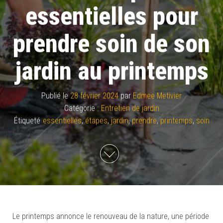
essentielles pour
prendre soin de son
jardin au printemps
Publié le
28 février 2024
par
Edmee Metivier
Catégorie :
Entretien de jardin
Étiqueté
essentielles
,
étapes
,
jardin
,
prendre
,
printemps
,
soin
Le printemps annonce le renouveau de la nature, une période