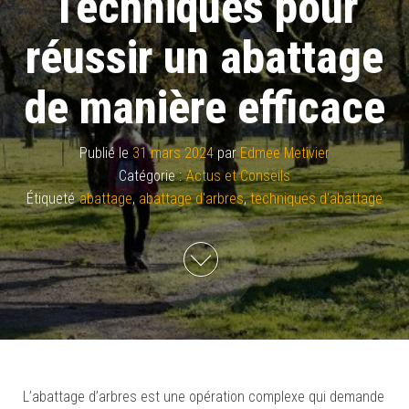
Techniques pour
réussir un abattage
de manière efficace
Publié le
31 mars 2024
par
Edmee Metivier
Catégorie :
Actus et Conseils
Étiqueté
abattage
,
abattage d'arbres
,
techniques d'abattage
L’abattage d’arbres est une opération complexe qui demande