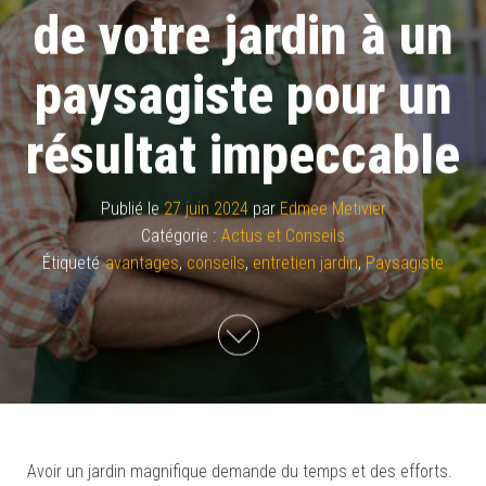
de votre jardin à un
paysagiste pour un
résultat impeccable
Publié le
27 juin 2024
par
Edmee Metivier
Catégorie :
Actus et Conseils
Étiqueté
avantages
,
conseils
,
entretien jardin
,
Paysagiste
Avoir un jardin magnifique demande du temps et des efforts.