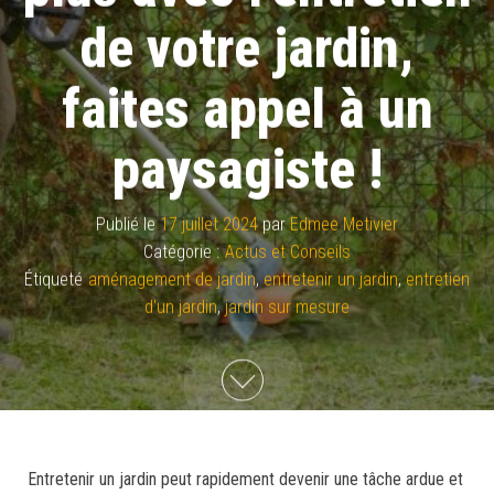
de votre jardin,
faites appel à un
paysagiste !
Publié le
17 juillet 2024
par
Edmee Metivier
Catégorie :
Actus et Conseils
Étiqueté
aménagement de jardin
,
entretenir un jardin
,
entretien
d'un jardin
,
jardin sur mesure
Entretenir un jardin peut rapidement devenir une tâche ardue et