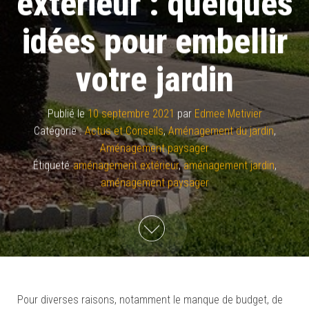
extérieur : quelques
idées pour embellir
votre jardin
Publié le
10 septembre 2021
par
Edmee Metivier
Catégorie :
Actus et Conseils
,
Aménagement du jardin
,
Aménagement paysager
Étiqueté
aménagement extérieur
,
aménagement jardin
,
aménagement paysager
Pour diverses raisons, notamment le manque de budget, de