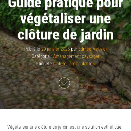
Guide pratique pour
végétaliser une
clôture de jardin
Publié le
20 janvier 2025
par
Edmee Metivier
Catégorie :
Aménagement paysager
Étiqueté
cloture
,
jardin
,
plantes
Végétaliser une clôture de jardin est une solution esthétique