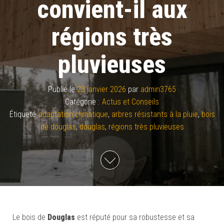
convient-il aux
régions très
pluvieuses
Publié le
23 janvier 2026
par
admin3765
Catégorie :
Actus et Conseils
Étiqueté
adaptation climatique
,
arbres résistants à la pluie
,
bois
de douglas
,
douglas
,
régions très pluvieuses
Le bois de
Douglas
est réputé pour sa robustesse et sa