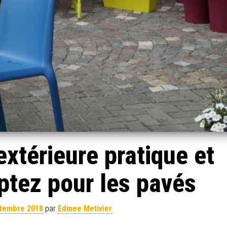
xtérieure pratique et
ptez pour les pavés
ptembre 2018
par
Edmee Metivier