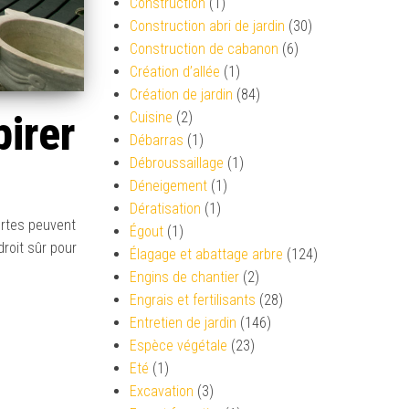
Construction
(1)
Construction abri de jardin
(30)
Construction de cabanon
(6)
Création d’allée
(1)
Création de jardin
(84)
irer
Cuisine
(2)
Débarras
(1)
Débroussaillage
(1)
Déneigement
(1)
Dératisation
(1)
ertes peuvent
Égout
(1)
droit sûr pour
Élagage et abattage arbre
(124)
Engins de chantier
(2)
Engrais et fertilisants
(28)
Entretien de jardin
(146)
Espèce végétale
(23)
Eté
(1)
Excavation
(3)