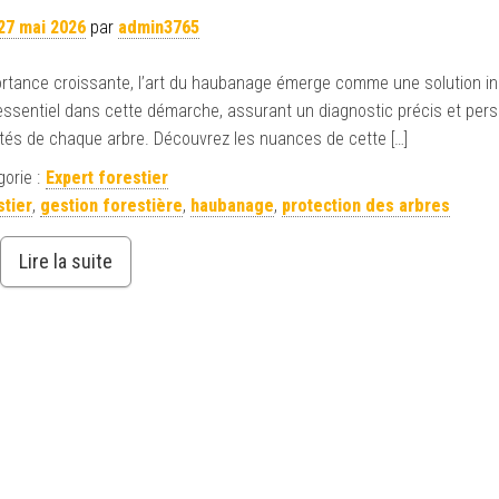
27 mai 2026
par
admin3765
ortance croissante, l’art du haubanage émerge comme une solution i
 essentiel dans cette démarche, assurant un diagnostic précis et pers
ités de chaque arbre. Découvrez les nuances de cette […]
orie :
Expert forestier
stier
,
gestion forestière
,
haubanage
,
protection des arbres
Lire la suite