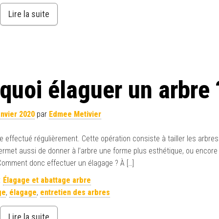
Lire la suite
uoi élaguer un arbre 
anvier 2020
par
Edmee Metivier
e effectué régulièrement. Cette opération consiste à tailler les arbres 
rmet aussi de donner à l’arbre une forme plus esthétique, ou encore p
 Comment donc effectuer un élagage ? À […]
:
Élagage et abattage arbre
ge
,
élagage
,
entretien des arbres
Lire la suite