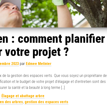
en : comment planifier
 votre projet ?
embre 2023
par
Edmee Metivier
x de la gestion des espaces verts. Que vous soyez un propriétaire de 
fication et le budget de votre projet d’élagage et d’entretien sont des
rer la santé et la beauté à long terme […]
:
Élagage et abattage arbre
ien des arbres
,
gestion des espaces verts