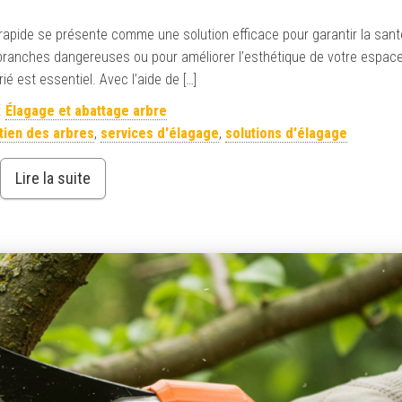
age rapide se présente comme une solution efficace pour garantir la sant
 branches dangereuses ou pour améliorer l’esthétique de votre espace 
é est essentiel. Avec l’aide de […]
:
Élagage et abattage arbre
tien des arbres
,
services d'élagage
,
solutions d'élagage
Lire la suite