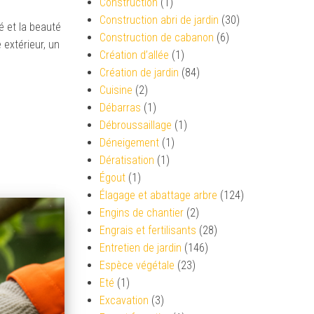
Construction
(1)
Construction abri de jardin
(30)
é et la beauté
Construction de cabanon
(6)
extérieur, un
Création d’allée
(1)
Création de jardin
(84)
Cuisine
(2)
Débarras
(1)
Débroussaillage
(1)
Déneigement
(1)
Dératisation
(1)
Égout
(1)
Élagage et abattage arbre
(124)
Engins de chantier
(2)
Engrais et fertilisants
(28)
Entretien de jardin
(146)
Espèce végétale
(23)
Eté
(1)
Excavation
(3)