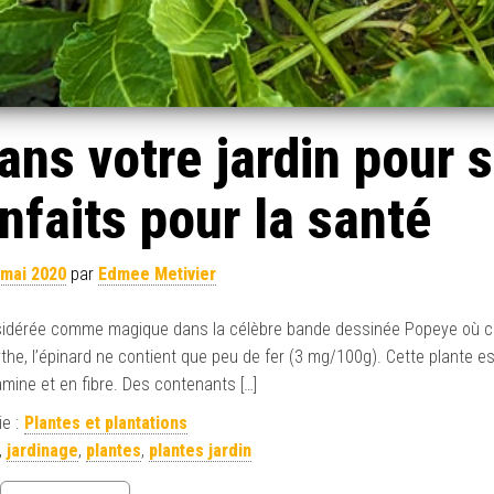
ans votre jardin pour 
faits pour la santé
 mai 2020
par
Edmee Metivier
 considérée comme magique dans la célèbre bande dessinée Popeye où 
the, l’épinard ne contient que peu de fer (3 mg/100g). Cette plante es
amine et en fibre. Des contenants […]
e :
Plantes et plantations
,
jardinage
,
plantes
,
plantes jardin