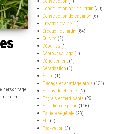
Construction
(1)
Construction abri de jardin
(30)
Construction de cabanon
(6)
Création d’allée
(1)
Création de jardin
(84)
ses
Cuisine
(2)
Débarras
(1)
Débroussaillage
(1)
Déneigement
(1)
Dératisation
(1)
Égout
(1)
Élagage et abattage arbre
(124)
ce personnage
Engins de chantier
(2)
t riche en
Engrais et fertilisants
(28)
Entretien de jardin
(146)
Espèce végétale
(23)
Eté
(1)
Excavation
(3)