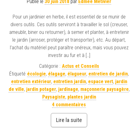
Publié le
30 juin 2018
par
Edmee Metivier
Pour un jardinier en herbe, il est essentiel de se munir de
divers outils. Ces outils serviront à travailler le sol (creuser,
ameublir, biner ou retourner), à semer et planter, à entretenir
le jardin (arroser, protéger et transporter), etc. Au départ,
l’achat du matériel peut paraître onéreux, mais vous pouvez
investir au fur et à […]
Catégorie :
Actus et Conseils
Étiqueté
écologie
,
élagage
,
élagueur
,
entretien de jardin
,
entretien extérieur
,
entretien jardin
,
espace vert
,
jardin
de ville
,
jardin potager
,
jardinage
,
maçonnerie paysagère
,
Paysagiste
,
plantes jardin
4 commentaires
Lire la suite