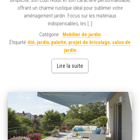
simplicité, son coût réduit et son caractère personnalisable,
offrant un charme rustique idéal pour sublimer votre
aménagement jardin. Focus sur les matériaux
indispensables, les […]
Catégorie :
Mobilier de jardin
Étiqueté
été
,
jardin
,
palette
,
projet de bricolage
,
salon de
jardin
Lire la suite