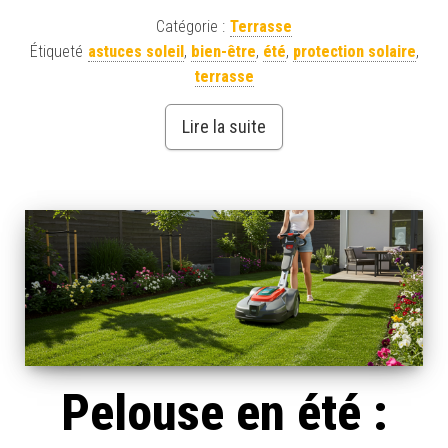
Catégorie :
Terrasse
Étiqueté
astuces soleil
,
bien-être
,
été
,
protection solaire
,
terrasse
Lire la suite
Pelouse en été :