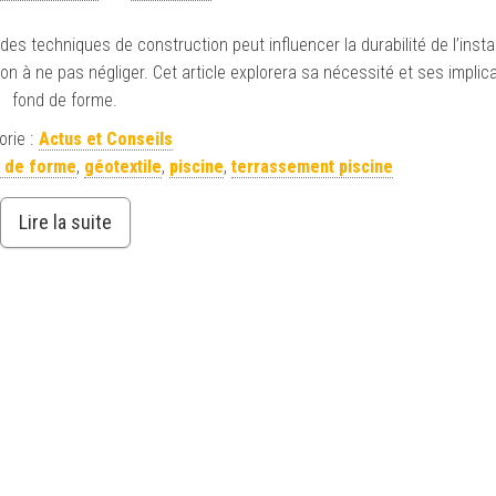
es techniques de construction peut influencer la durabilité de l’instal
on à ne pas négliger. Cet article explorera sa nécessité et ses implic
fond de forme.
rie :
Actus et Conseils
 de forme
,
géotextile
,
piscine
,
terrassement piscine
Lire la suite