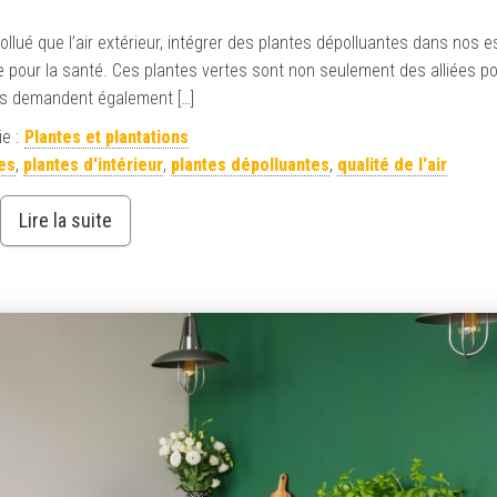
pollué que l’air extérieur, intégrer des plantes dépolluantes dans nos 
pour la santé. Ces plantes vertes sont non seulement des alliées pour 
es demandent également […]
e :
Plantes et plantations
es
,
plantes d'intérieur
,
plantes dépolluantes
,
qualité de l'air
Lire la suite