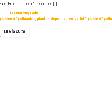
ure. En effet, elles réduisent les […]
orie :
Espèce végétale
plantes dépolluantes
,
plantes dépolluantes
,
variété plante dépoll
Lire la suite