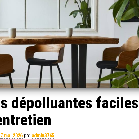
s dépolluantes faciles
entretien
e
7 mai 2026
par
admin3765