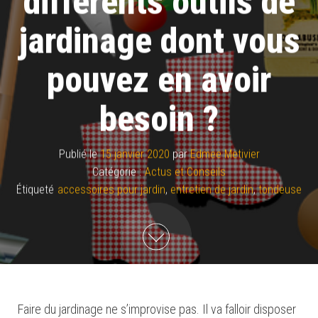
différents outils de
jardinage dont vous
pouvez en avoir
besoin ?
Publié le
15 janvier 2020
par
Edmee Metivier
Catégorie :
Actus et Conseils
Étiqueté
accessoires pour jardin
,
entretien de jardin
,
tondeuse
Faire du jardinage ne s’improvise pas. Il va falloir disposer