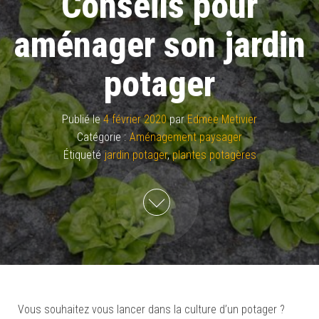
Conseils pour
aménager son jardin
potager
Publié le
4 février 2020
par
Edmee Metivier
Catégorie :
Aménagement paysager
Étiqueté
jardin potager
,
plantes potagères
Vous souhaitez vous lancer dans la culture d’un potager ?