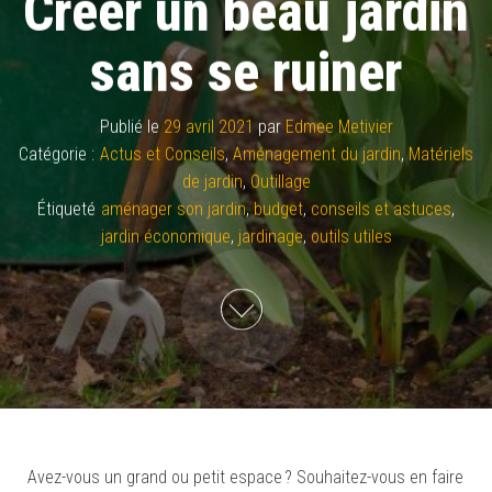
Créer un beau jardin
sans se ruiner
Publié le
29 avril 2021
par
Edmee Metivier
Catégorie :
Actus et Conseils
,
Aménagement du jardin
,
Matériels
de jardin
,
Outillage
Étiqueté
aménager son jardin
,
budget
,
conseils et astuces
,
jardin économique
,
jardinage
,
outils utiles
Avez-vous un grand ou petit espace ? Souhaitez-vous en faire