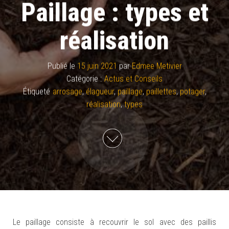
Paillage : types et
réalisation
Publié le
15 juin 2021
par
Edmee Metivier
Catégorie :
Actus et Conseils
Étiqueté
arrosage
,
élagueur
,
paillage
,
paillettes
,
potager
,
réalisation
,
types
Le paillage consiste à recouvrir le sol avec des paillis