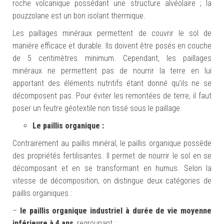
roche volcanique possédant une structure alvéolaire ; la
pouzzolane est un bon isolant thermique.
Les paillages minéraux permettent de couvrir le sol de
manière efficace et durable. Ils doivent être posés en couche
de 5 centimètres minimum. Cependant, les paillages
minéraux ne permettent pas de nourrir la terre en lui
apportant des éléments nutritifs étant donné qu’ils ne se
décomposent pas. Pour éviter les remontées de terre, il faut
poser un feutre géotextile non tissé sous le paillage.
Le paillis organique :
Contrairement au paillis minéral, le paillis organique possède
des propriétés fertilisantes. Il permet de nourrir le sol en se
décomposant et en se transformant en humus. Selon la
vitesse de décomposition, on distingue deux catégories de
paillis organiques :
–
le paillis
organique industriel
à durée de vie moyenne
inférieure à 4 ans
, regroupant :