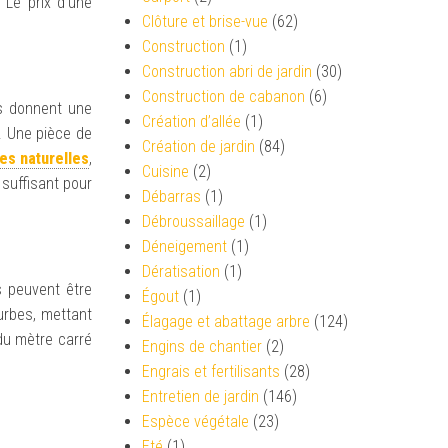
 Le prix d’une
Clôture et brise-vue
(62)
Construction
(1)
Construction abri de jardin
(30)
Construction de cabanon
(6)
es donnent une
Création d’allée
(1)
. Une pièce de
Création de jardin
(84)
es naturelles
,
Cuisine
(2)
 suffisant pour
Débarras
(1)
Débroussaillage
(1)
Déneigement
(1)
Dératisation
(1)
s peuvent être
Égout
(1)
urbes, mettant
Élagage et abattage arbre
(124)
 du mètre carré
Engins de chantier
(2)
Engrais et fertilisants
(28)
Entretien de jardin
(146)
Espèce végétale
(23)
Eté
(1)