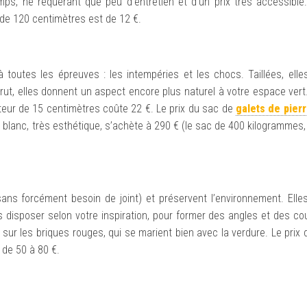
ps, ne requérant que peu d’entretien et d’un prix très accessible.
 de 120 centimètres est de 12 €.
à toutes les épreuves : les intempéries et les chocs. Taillées, ell
rut, elles donnent un aspect encore plus naturel à votre espace vert
teur de 15 centimètres coûte 22 €. Le prix du sac de
galets de pierr
blanc, très esthétique, s’achète à 290 € (le sac de 400 kilogrammes,
ans forcément besoin de joint) et préservent l’environnement. Elle
 disposer selon votre inspiration, pour former des angles et des co
 sur les briques rouges, qui se marient bien avec la verdure. Le prix
 de 50 à 80 €.