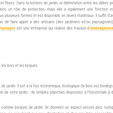
t fleurs. Sans la bordure de jardin, la délimitation entre les allées p
donc un rôle de protection, mais elle a également une fonction e
us plusieurs formes et est disponible en divers matériaux. Il suffit d’a
 pas de faire appel à des artisans (des jardiniers et/ou paysagiste
Paysages
est une entreprise qui réalise des travaux d’
aménagement
?
les bois et les briques.
de jardin. Il est à la fois économique, écologique (le bois est biodégr
 de votre jardin : de simples planches disposées à l’horizontale à d
s comme bordure de jardin. Ils donnent un aspect encore plus rustiq