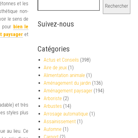
iétonnes et les
Rechercher
sthétique non-
voir le sens de
Suivez-nous
s) pour
bien le
 paysager
et
Catégories
Actus et Conseils
(398)
Aire de jeux
(1)
Alimentation animale
(1)
Aménagement du jardin
(136)
Aménagement paysager
(194)
Arboriste
(2)
adable) et très
Arbustes
(14)
es styles plus
Arrosage automatique
(1)
Assainissement
(1)
Automne
(1)
ue au lieu. Ce
Carport
(2)