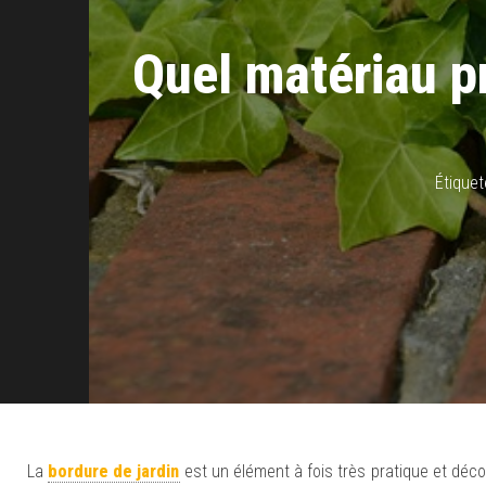
Quel matériau pr
Étiquet
La
bordure de jardin
est un élément à fois très pratique et déco