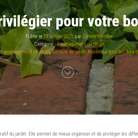
ivilégier pour votre bo
Publié le
18 janvier 2022
par
Edmee Metivier
Catégorie :
Aménagement du jardin
é
aménagement de jardin
,
bordure de jardin
,
Matériaux pour bordure d
ratif du jardin. Elle permet de mieux organiser et de protéger les dif