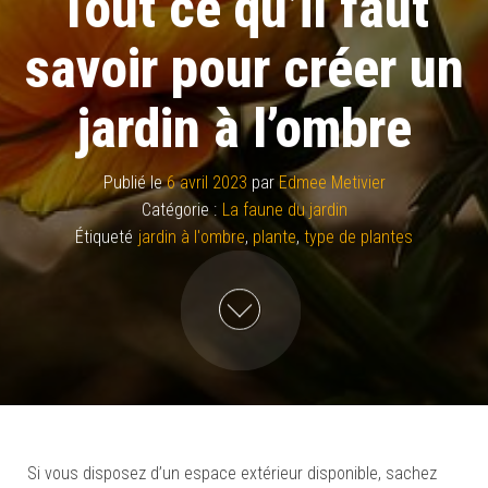
Tout ce qu’il faut
savoir pour créer un
jardin à l’ombre
Publié le
6 avril 2023
par
Edmee Metivier
Catégorie :
La faune du jardin
Étiqueté
jardin à l'ombre
,
plante
,
type de plantes
Si vous disposez d’un espace extérieur disponible, sachez