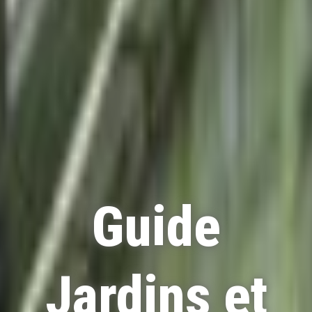
Guide
Jardins et