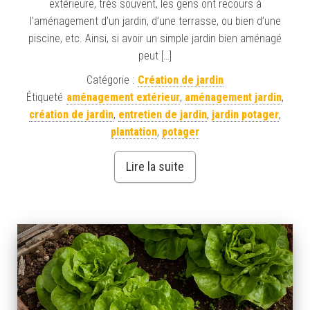
extérieure, très souvent, les gens ont recours à
l’aménagement d’un jardin, d’une terrasse, ou bien d’une
piscine, etc. Ainsi, si avoir un simple jardin bien aménagé
peut […]
Catégorie :
Création de jardin
Étiqueté
aménagement extérieur
,
aménagement jardin
,
création de jardin
,
entretien de jardin
,
jardin potager
,
plantation
,
potager
Lire la suite